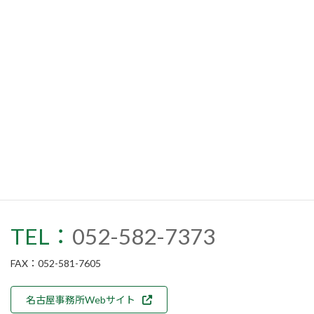
所在地
〒450-0002
愛知県名古屋市中村区名駅4-2-28
名古屋第二埼玉ビル5階
アクセス
地下鉄桜通線「国際センター」駅より徒歩2分
「名古屋」駅より徒歩8分
営業日
月曜日〜金曜日（土日・祝日休み）
営業時間
10:00〜19:00
TEL：
052-582-7373
FAX：052-581-7605
名古屋事務所Webサイト